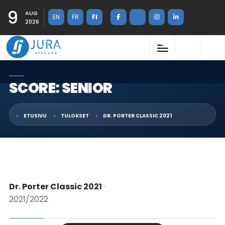
9
AUG
EN
FR
FI
2026
SCORE: SENIOR
ETUSIVU
TULOKSET
DR. PORTER CLASSIC 2021
Dr. Porter Classic 2021
·
2021/2022