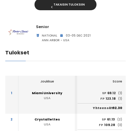
TAKAISIN TULOKSIIN
Senior
NATIONAL
03-05 DEC 2021
ANN ARBOR - USA
Tulokset
Joukkue
Score
1
Miami University
69.12
SP
(1)
USA
123.18
FP
(1)
192.30
Yhteensä
2
Crystallettes
61.13
SP
(2)
USA
109.28
FP
(3)