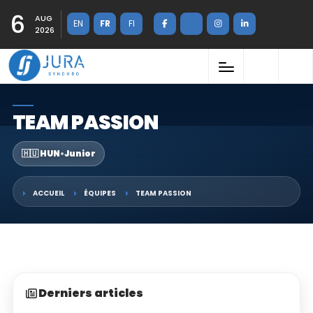
6
AUG
EN
FR
FI
2026
TEAM PASSION
🇭🇺 HUN
•
Junior
ACCUEIL
ÉQUIPES
TEAM PASSION
Derniers articles