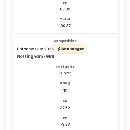
63.30
100.37
Britannia Cup 2026
Challenger
Nottingham • GBR
Junior
11
37.52
73.93