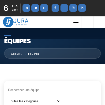
6
AUG
EN
FR
FI
2026
ÉQUIPES
ACCUEIL
ÉQUIPES