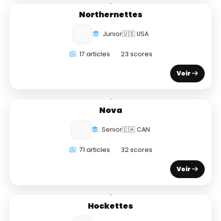
Northernettes
Junior
🇺🇸 USA
17 articles
23 scores
Voir
Nova
Senior
🇨🇦 CAN
71 articles
32 scores
Voir
Hockettes