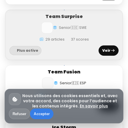
Team Surprise
Senior
🇸🇪 SWE
29 articles
37 scores
Plus active
Voir
Team Fusion
Senior
🇪🇸 ESP
24 articles
24 scores
Nous utilisons des cookies essentiels et, avec
votre accord, des cookies pour l’audience et
les contenus intégrés.
En savoir plus
Voir
Refuser
Accepter
Ice Storm