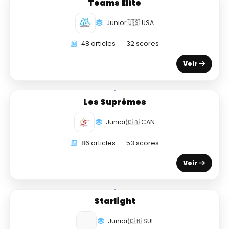
Teams Elite
Junior
🇺🇸 USA
48 articles
32 scores
Voir
Les Suprêmes
Junior
🇨🇦 CAN
86 articles
53 scores
Voir
Starlight
Junior
🇨🇭 SUI