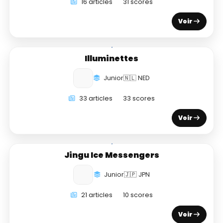
16 articles
31 scores
Voir
Illuminettes
Junior
🇳🇱 NED
33 articles
33 scores
Voir
Jingu Ice Messengers
Junior
🇯🇵 JPN
21 articles
10 scores
Voir