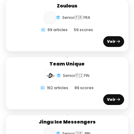
Zoulous
Senior
🇫🇷 FRA
69 articles
59 scores
Voir
Team Unique
Senior
🇫🇮 FIN
162 articles
89 scores
Voir
Jingu Ice Messengers
Senior
🇯🇵 JPN