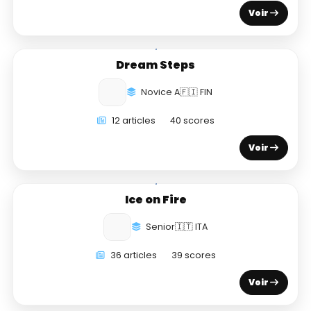
Voir
Dream Steps
Novice A
🇫🇮 FIN
12 articles
40 scores
Voir
Ice on Fire
Senior
🇮🇹 ITA
36 articles
39 scores
Voir