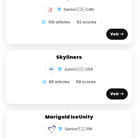
Senior
🇨🇦 CAN
106 articles
62 scores
Voir
Skyliners
Junior
🇺🇸 USA
86 articles
59 scores
Voir
Marigold IceUnity
Senior
🇫🇮 FIN