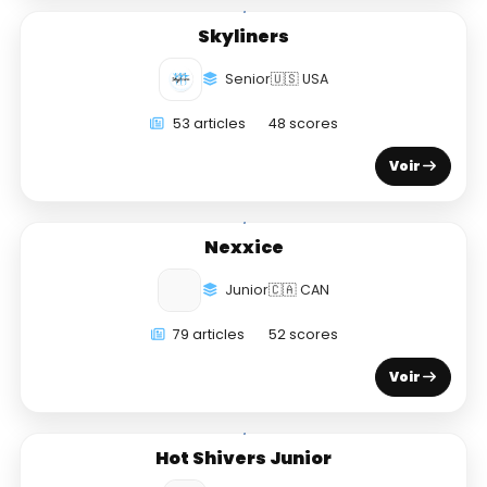
Skyliners
Senior
🇺🇸 USA
53 articles
48 scores
Voir
Nexxice
Junior
🇨🇦 CAN
79 articles
52 scores
Voir
Hot Shivers Junior