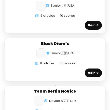
Senior
🇺🇸 USA
6 articles
10 scores
Voir
Black Diam’s
Junior
🇫🇷 FRA
11 articles
38 scores
Voir
Team Berlin Novice
Novice A
🇩🇪 GER