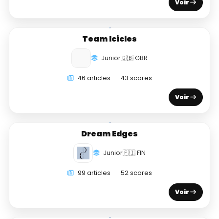
Voir
Team Icicles
Junior
🇬🇧 GBR
46 articles
43 scores
Voir
Dream Edges
Junior
🇫🇮 FIN
99 articles
52 scores
Voir