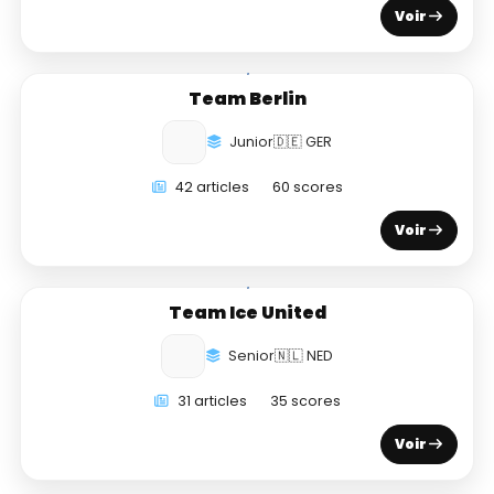
Voir
Team Berlin
Junior
🇩🇪 GER
42 articles
60 scores
Voir
Team Ice United
Senior
🇳🇱 NED
31 articles
35 scores
Voir