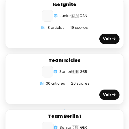
Ice Ignite
Junior
🇨🇦 CAN
8 articles
19 scores
Voir
Team Icicles
Senior
🇬🇧 GBR
30 articles
20 scores
Voir
Team Berlin 1
Senior
🇩🇪 GER