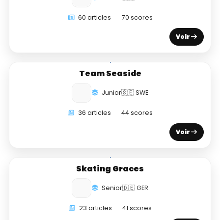
60 articles
70 scores
Voir
Team Seaside
Junior
🇸🇪 SWE
36 articles
44 scores
Voir
Skating Graces
Senior
🇩🇪 GER
23 articles
41 scores