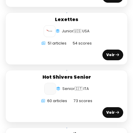
Lexettes
Junior
🇺🇸 USA
51 articles
54 scores
Voir
Hot Shivers Senior
Senior
🇮🇹 ITA
60 articles
73 scores
Voir