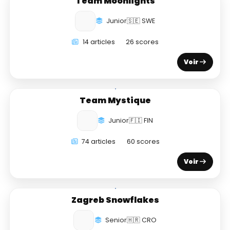
Team Moonlights
Junior
🇸🇪 SWE
14 articles
26 scores
Voir
Team Mystique
Junior
🇫🇮 FIN
74 articles
60 scores
Voir
Zagreb Snowflakes
Senior
🇭🇷 CRO