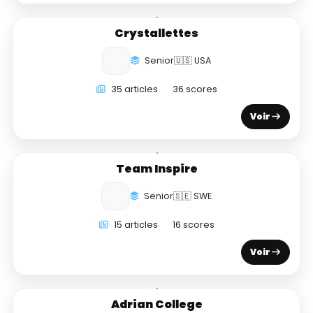
Crystallettes
Senior
🇺🇸 USA
35 articles
36 scores
Voir
Team Inspire
Senior
🇸🇪 SWE
15 articles
16 scores
Voir
Adrian College