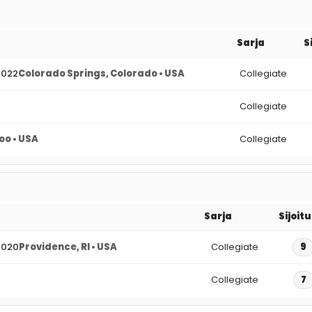
Sarja
S
2022
Colorado Springs, Colorado • USA
Collegiate
Collegiate
o • USA
Collegiate
Sarja
Sijoit
2020
Providence, RI • USA
Collegiate
9
Collegiate
7