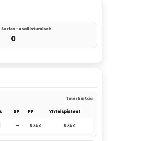
 Series -osallistumiset
0
1 merkintää
s
SP
FP
Yhteispisteet
—
90.58
90.58