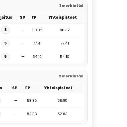
3 merkintää
ijoitus
SP
FP
Yhteispisteet
8
—
80.32
80.32
5
—
77.41
77.41
5
—
54.10
54.10
2 merkintää
us
SP
FP
Yhteispisteet
—
58.85
58.85
—
52.83
52.83