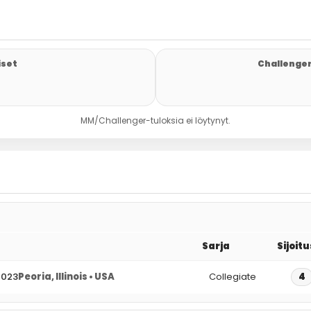
iset
Challenger
MM/Challenger-tuloksia ei löytynyt.
Sarja
Sijoitu
2023
Peoria, Illinois • USA
Collegiate
4