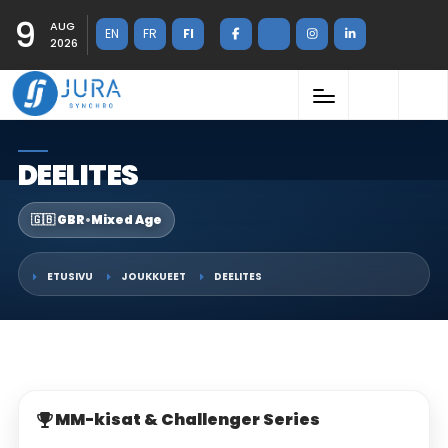
9
AUG
EN
FR
FI
2026
DEELITES
🇬🇧 GBR
•
Mixed Age
ETUSIVU
JOUKKUEET
DEELITES
MM-kisat & Challenger Series