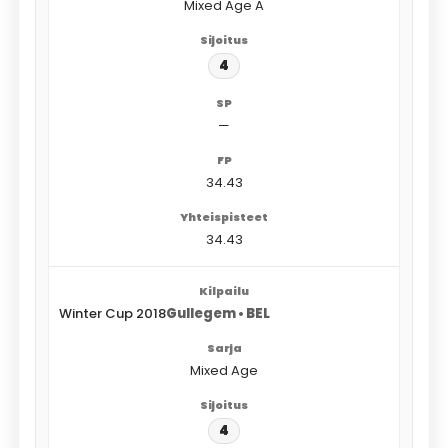
Mixed Age A
4
—
34.43
34.43
Winter Cup 2018
Gullegem • BEL
Mixed Age
4