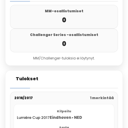
MM-osallistumiset
0
Challenger Series -osallistumiset
0
MM/Challenger-tuloksia ei löytynyt.
Tulokset
2016/2017
1 merkintää
Lumière Cup 2017
Eindhoven • NED