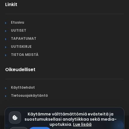
Linkit
Etusivu
UUTISET
TAPAHTUMAT
UUTISKIRJE
TIETOA MEISTÄ
Oikeudelliset
Käyttöehdot
Tietosuojakäytäntö
Käytämme välttämättömiä evästeitä ja
suostumuksellasi analytiikkaa sekä media-
upotuksia.
Lue lisää
© Jura Synchro 2015-2026
. Kaikki oikeudet pidätetään.