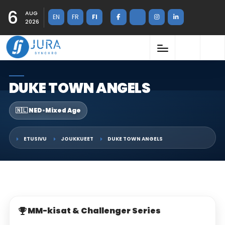
6
AUG
EN
FR
FI
2026
DUKE TOWN ANGELS
🇳🇱 NED
•
Mixed Age
ETUSIVU
JOUKKUEET
DUKE TOWN ANGELS
MM-kisat & Challenger Series