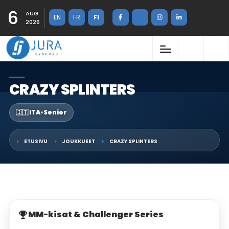
6
AUG
EN
FR
FI
2026
CRAZY SPLINTERS
🇮🇹 ITA
•
Senior
ETUSIVU
JOUKKUEET
CRAZY SPLINTERS
MM-kisat & Challenger Series