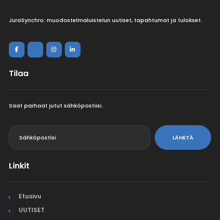
JuraSynchro: muodostelmaluistelun uutiset, tapahtumat ja tulokset.
Tilaa
Saat parhaat jutut sähköpostiisi.
<
LÄHETÄ
Linkit
Etusivu
UUTISET