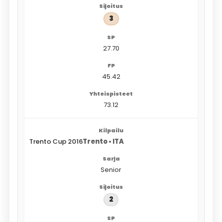
3
27.70
45.42
73.12
Trento Cup 2016
Trento • ITA
Senior
2