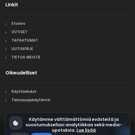
Linkit
Etusivu
UUTISET
TAPAHTUMAT
UUTISKIRJE
TIETOA MEISTÄ
Oikeudelliset
Käyttöehdot
Tietosuojakäytäntö
Käytämme välttämättömiä evästeitä ja
suostumuksellasi analytiikkaa sekä media-
upotuksia.
Lue lisää
© Jura Synchro 2015-2026
. Kaikki oikeudet pidätetään.