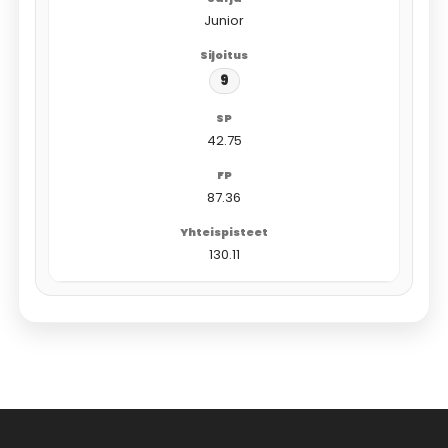
Junior
9
42.75
87.36
130.11