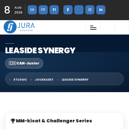
8
AUG
EN
FR
FI
2026
LEASIDE SYNERGY
🇨🇦 CAN
•
Junior
ETUSIVU
JOUKKUEET
LEASIDE SYNERGY
MM-kisat & Challenger Series