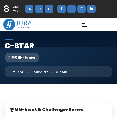
8
AUG
EN
FR
FI
2026
C-STAR
🇨🇳 CHN
•
Junior
ETUSIVU
JOUKKUEET
C-STAR
MM-kisat & Challenger Series