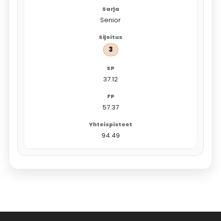
Senior
3
37.12
57.37
94.49