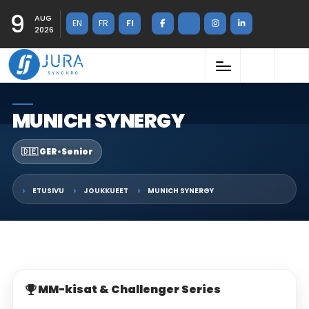
9
AUG
EN
FR
FI
2026
MUNICH SYNERGY
🇩🇪 GER
•
Senior
ETUSIVU
JOUKKUEET
MUNICH SYNERGY
MM-kisat & Challenger Series