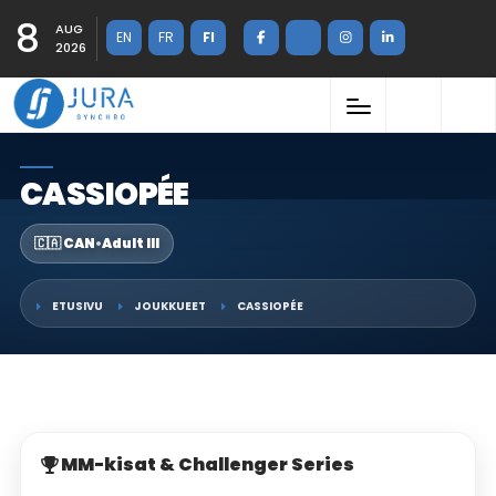
8
AUG
EN
FR
FI
2026
CASSIOPÉE
🇨🇦 CAN
•
Adult III
ETUSIVU
JOUKKUEET
CASSIOPÉE
MM-kisat & Challenger Series