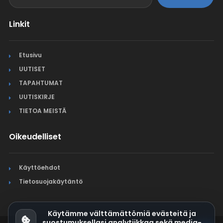
Linkit
Etusivu
UUTISET
TAPAHTUMAT
UUTISKIRJE
TIETOA MEISTÄ
Oikeudelliset
Käyttöehdot
Tietosuojakäytäntö
Käytämme välttämättömiä evästeitä ja
suostumuksellasi analytiikkaa sekä media-