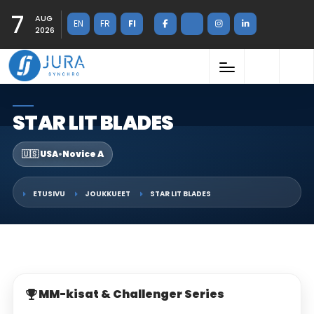
7
AUG
EN
FR
FI
2026
STAR LIT BLADES
🇺🇸 USA
•
Novice A
ETUSIVU
JOUKKUEET
STAR LIT BLADES
MM-kisat & Challenger Series