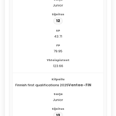
Junior
12
43.71
79.95
123.66
Finnish first qualifications 2025
Vantaa • FIN
Junior
13