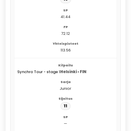
41.44
72.12
113.56
Synchro Tour - stage 1
Helsinki • FIN
Junior
11
—