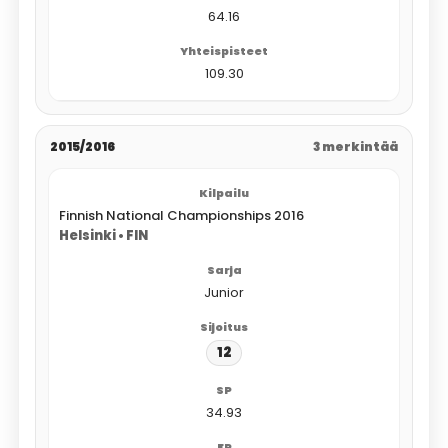
64.16
109.30
2015/2016
3 merkintää
Finnish National Championships 2016
Helsinki • FIN
Junior
12
34.93