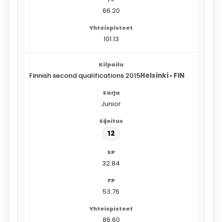
66.20
101.13
Finnish second qualifications 2015
Helsinki • FIN
Junior
12
32.84
53.76
86.60