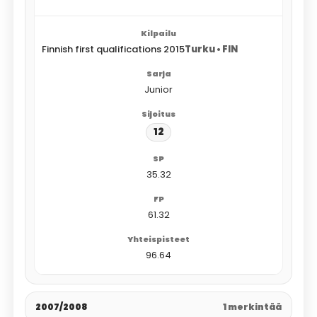
Finnish first qualifications 2015
Turku • FIN
Junior
12
35.32
61.32
96.64
2007/2008
1 merkintää