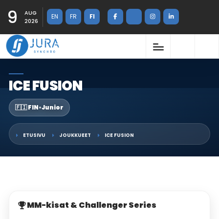
9
AUG
EN
FR
FI
2026
ICE FUSION
🇫🇮 FIN
•
Junior
ETUSIVU
JOUKKUEET
ICE FUSION
MM-kisat & Challenger Series