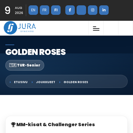
9
AUG
EN
FR
FI
2026
GOLDEN ROSES
🇹🇷 TUR
•
Senior
ETUSIVU
JOUKKUEET
GOLDEN ROSES
MM-kisat & Challenger Series