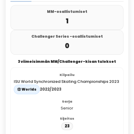
MM-osallistumiset
1
Challenger Series -osallistumiset
0
3 viimeisimmän MM/Challenger-kisan tulokset
ISU World Synchronized Skating Championships 2023
2022/2023
Worlds
Senior
23