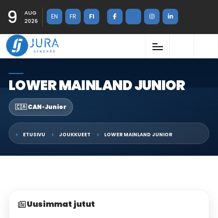
9
AUG
EN
FR
FI
2026
LOWER MAINLAND JUNIOR
🇨🇦 CAN
•
Junior
ETUSIVU
JOUKKUEET
LOWER MAINLAND JUNIOR
Uusimmat jutut