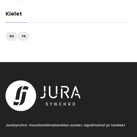
Kielet
EN
FR
JuraSynchro: muodostelmaluistelun uutiset, tapahtumat ja tulokset.