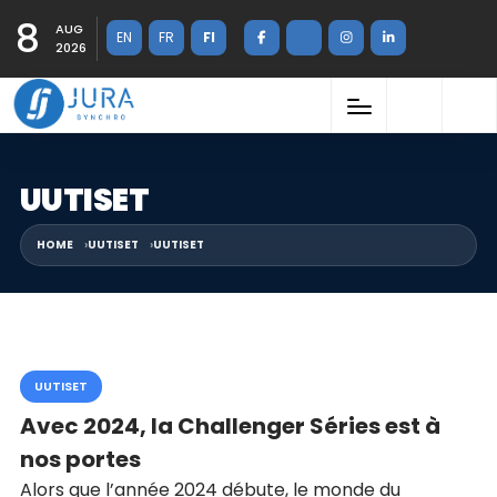
8
AUG
EN
FR
FI
2026
UUTISET
HOME
UUTISET
UUTISET
UUTISET
Avec 2024, la Challenger Séries est à
nos portes
Alors que l’année 2024 débute, le monde du