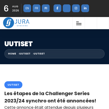
6
AUG
EN
FR
FI
2026
UUTISET
HOME
UUTISET
UUTISET
UUTISET
Les étapes de la Challenger Series
2023/24 synchro ont été annoncées!
Cette annonce était attendue depuis plusieurs