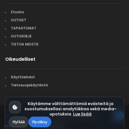
Etusivu
UUTISET
TAPAHTUMAT
UUTISKIRJE
TIETOA MEISTÄ
Oikeudelliset
Käyttöehdot
Tietosuojakäytäntö
Käytämme välttämättömiä evästeitä ja
suostumuksellasi analytiikkaa sekä media-
upotuksia.
Lue lisää
© Jura Synchro 2015-2026
. Kaikki oikeudet pidätetään.
Hylkää
Hyväksy
Käyttöehdot
Tietosuojakäytäntö