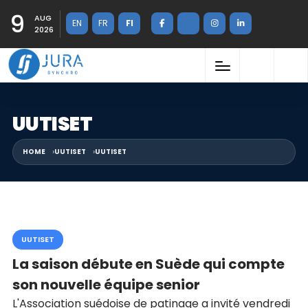
9
AUG
EN
FR
FI
2026
UUTISET
HOME
UUTISET
UUTISET
UUTISET
La saison débute en Suède qui compte
son nouvelle équipe senior
L'Association suédoise de patinage a invité vendredi