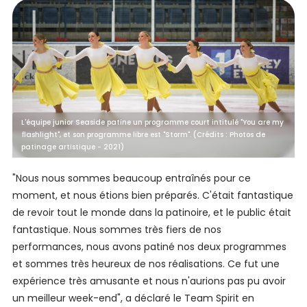
L'équipe junior Seaside patine un programme court intitulé "You are my
flashlight", et son programme libre est "Storm". (Crédits : Photos de
patinage artistique - 2021)
"Nous nous sommes beaucoup entraînés pour ce
moment, et nous étions bien préparés. C'était fantastique
de revoir tout le monde dans la patinoire, et le public était
fantastique. Nous sommes très fiers de nos
performances, nous avons patiné nos deux programmes
et sommes très heureux de nos réalisations. Ce fut une
expérience très amusante et nous n'aurions pas pu avoir
un meilleur week-end", a déclaré le Team Spirit en