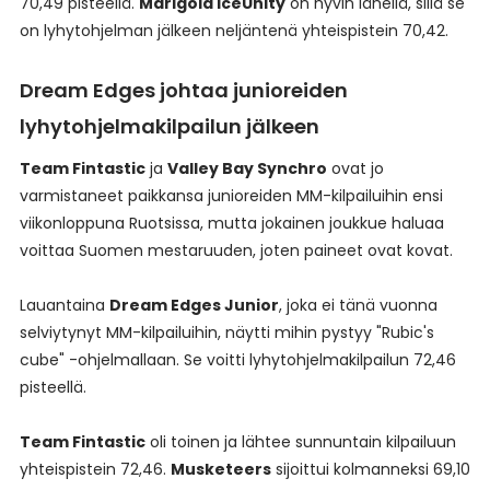
70,49 pisteellä.
Marigold IceUnity
on hyvin lähellä, sillä se
on lyhytohjelman jälkeen neljäntenä yhteispistein 70,42.
Dream Edges johtaa junioreiden
lyhytohjelmakilpailun jälkeen
Team Fintastic
ja
Valley Bay Synchro
ovat jo
varmistaneet paikkansa junioreiden MM-kilpailuihin ensi
viikonloppuna Ruotsissa, mutta jokainen joukkue haluaa
voittaa Suomen mestaruuden, joten paineet ovat kovat.
Lauantaina
Dream Edges Junior
, joka ei tänä vuonna
selviytynyt MM-kilpailuihin, näytti mihin pystyy "Rubic's
cube" -ohjelmallaan. Se voitti lyhytohjelmakilpailun 72,46
pisteellä.
Team Fintastic
oli toinen ja lähtee sunnuntain kilpailuun
yhteispistein 72,46.
Musketeers
sijoittui kolmanneksi 69,10