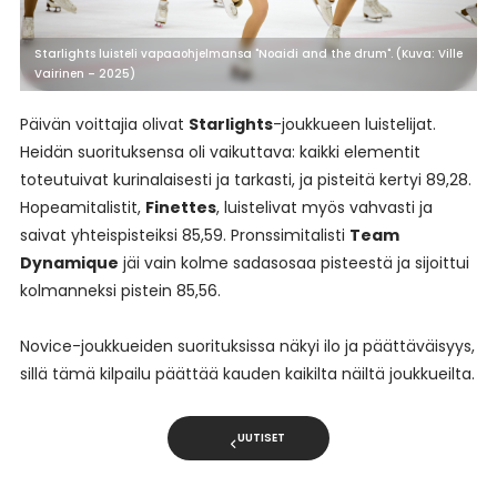
Starlights luisteli vapaaohjelmansa "Noaidi and the drum". (Kuva: Ville
Vairinen – 2025)
Päivän voittajia olivat
Starlights
-joukkueen luistelijat.
Heidän suorituksensa oli vaikuttava: kaikki elementit
toteutuivat kurinalaisesti ja tarkasti, ja pisteitä kertyi 89,28.
Hopeamitalistit,
Finettes
, luistelivat myös vahvasti ja
saivat yhteispisteiksi 85,59. Pronssimitalisti
Team
Dynamique
jäi vain kolme sadasosaa pisteestä ja sijoittui
kolmanneksi pistein 85,56.
Novice-joukkueiden suorituksissa näkyi ilo ja päättäväisyys,
sillä tämä kilpailu päättää kauden kaikilta näiltä joukkueilta.
UUTISET