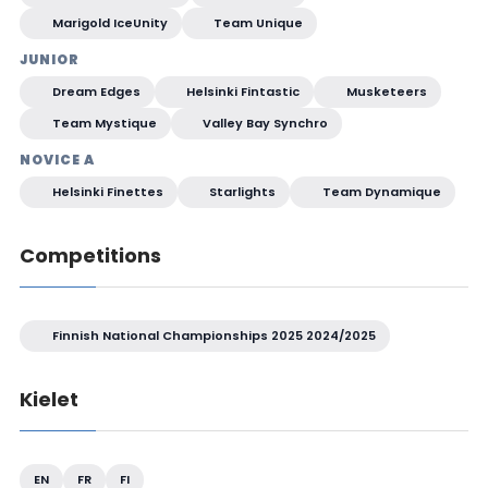
Marigold IceUnity
Team Unique
JUNIOR
Dream Edges
Helsinki Fintastic
Musketeers
Team Mystique
Valley Bay Synchro
NOVICE A
Helsinki Finettes
Starlights
Team Dynamique
Competitions
Finnish National Championships 2025 2024/2025
Kielet
EN
FR
FI