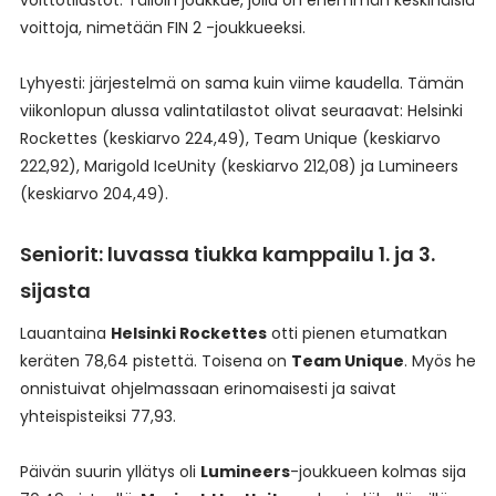
voittotilastot. Tällöin joukkue, jolla on enemmän keskinäisiä
voittoja, nimetään FIN 2 -joukkueeksi.
Lyhyesti: järjestelmä on sama kuin viime kaudella. Tämän
viikonlopun alussa valintatilastot olivat seuraavat: Helsinki
Rockettes (keskiarvo 224,49), Team Unique (keskiarvo
222,92), Marigold IceUnity (keskiarvo 212,08) ja Lumineers
(keskiarvo 204,49).
Seniorit: luvassa tiukka kamppailu 1. ja 3.
sijasta
Lauantaina
Helsinki Rockettes
otti pienen etumatkan
keräten 78,64 pistettä. Toisena on
Team Unique
. Myös he
onnistuivat ohjelmassaan erinomaisesti ja saivat
yhteispisteiksi 77,93.
Päivän suurin yllätys oli
Lumineers
-joukkueen kolmas sija