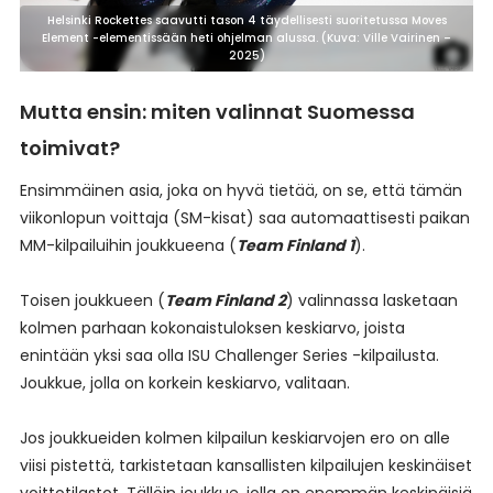
Helsinki Rockettes saavutti tason 4 täydellisesti suoritetussa Moves
Element -elementissään heti ohjelman alussa. (Kuva: Ville Vairinen –
2025)
Mutta ensin: miten valinnat Suomessa
toimivat?
Ensimmäinen asia, joka on hyvä tietää, on se, että tämän
viikonlopun voittaja (SM-kisat) saa automaattisesti paikan
MM-kilpailuihin joukkueena (
Team Finland 1
).
Toisen joukkueen (
Team Finland 2
) valinnassa lasketaan
kolmen parhaan kokonaistuloksen keskiarvo, joista
enintään yksi saa olla ISU Challenger Series -kilpailusta.
Joukkue, jolla on korkein keskiarvo, valitaan.
Jos joukkueiden kolmen kilpailun keskiarvojen ero on alle
viisi pistettä, tarkistetaan kansallisten kilpailujen keskinäiset