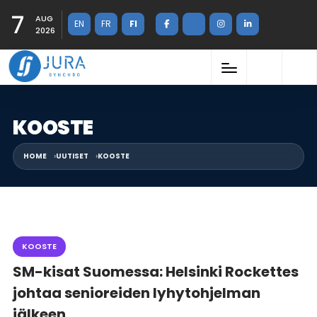
7
AUG
EN
FR
FI
2026
KOOSTE
HOME
UUTISET
KOOSTE
KOOSTE
SM-kisat Suomessa: Helsinki Rockettes
johtaa senioreiden lyhytohjelman
jälkeen