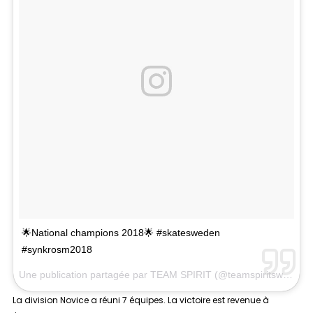
🌟National champions 2018🌟 #skatesweden
#synkrosm2018
Une publication partagée par
TEAM SPIRIT
(@teamspiritsweden) le
La division
Novice
a réuni 7 équipes. La victoire est revenue à