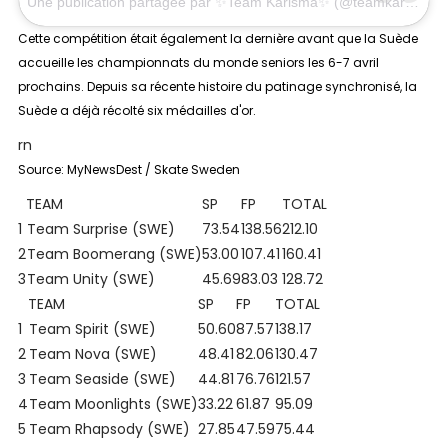
Une publication partagée par
✨Team Karisma✨
(@teamkarismaswe) le
Cette compétition était également la dernière avant que la Suède
accueille les championnats du monde seniors les 6-7 avril
prochains. Depuis sa récente histoire du patinage synchronisé, la
Suède a déjà récolté six médailles d'or.
rn
Source:
MyNewsDest / Skate Sweden
TEAM
SP
FP
TOTAL
1
Team Surprise (SWE)
73.54
138.56
212.10
2
Team Boomerang (SWE)
53.00
107.41
160.41
3
Team Unity (SWE)
45.69
83.03
128.72
TEAM
SP
FP
TOTAL
1
Team Spirit (SWE)
50.60
87.57
138.17
2
Team Nova (SWE)
48.41
82.06
130.47
3
Team Seaside (SWE)
44.81
76.76
121.57
4
Team Moonlights (SWE)
33.22
61.87
95.09
5
Team Rhapsody (SWE)
27.85
47.59
75.44