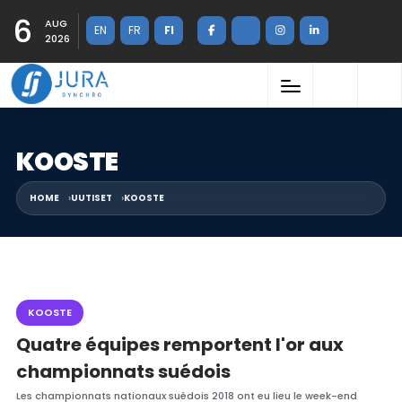
6
AUG
EN
FR
FI
2026
KOOSTE
HOME
UUTISET
KOOSTE
KOOSTE
Quatre équipes remportent l'or aux
championnats suédois
Les championnats nationaux suédois 2018 ont eu lieu le week-end