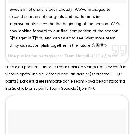
Swedish nationals is over already! We've managed to
exceed so many of our goals and made amazing
improvements since the the beginning of the season. We're
now looking forward to our final competition of the season,
Sjöslaget in Tjörn, and can't wait to see what more team
Unity can accomplish together in the future 💪🏽🦅✨
Une publication partagée par
Team Unity⛸⭐️🇸🇪
(@teamunityswe) le
En tête du podium
Junior
: le Team Spirit de Mölndal qui revient à la
victoire après une deuxième place l'an dernier (score total: 138,17
points). L'argent a été remporté par le Team Nova de Konståkarna
Borås et le bronze par le Team Seaside (Tjörn KK).