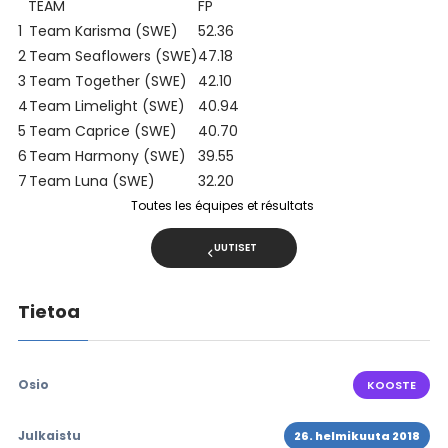
TEAM
FP
1
Team Karisma (SWE)
52.36
2
Team Seaflowers (SWE)
47.18
3
Team Together (SWE)
42.10
4
Team Limelight (SWE)
40.94
5
Team Caprice (SWE)
40.70
6
Team Harmony (SWE)
39.55
7
Team Luna (SWE)
32.20
Toutes les équipes et résultats
UUTISET
Tietoa
Osio
KOOSTE
Julkaistu
26. helmikuuta 2018