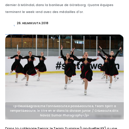
dernier à Mölndal, dans la banlieue de Göteborg. Quatre équipes
terminent le week-end avec des médailles d'or.
26. HELMIKUUTA 2018
<p>Deuxi&egrave;me l'ann&eacute;e pass&eacute;e, Team Spirit a
remport&eacute; le titre en or dans la division junior. / Cr&eacute;dits:
Navaz Sumar Photography</p>
Dans la catégorie
Senior
, le Team Surprise (Landvetter KK) a une