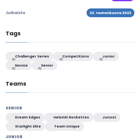
Julkaistu
22. tammikuuta 2022
Tags
Challenger Series
Competitions
Junior
Novice
Senior
Teams
SENIOR
Dream Edges
Helsinki Rockettes
Junost
Starlight Elite
Team Unique
JUNIOR