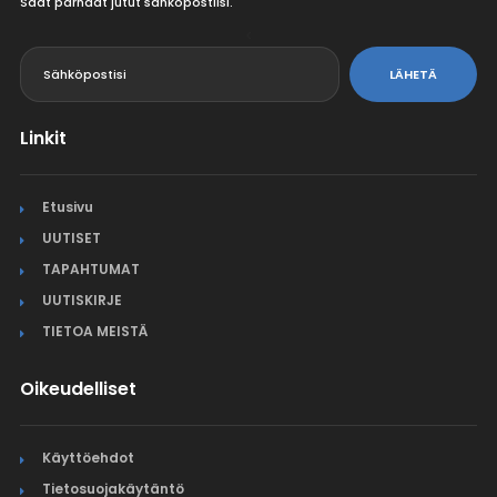
Saat parhaat jutut sähköpostiisi.
<
LÄHETÄ
Linkit
Etusivu
UUTISET
TAPAHTUMAT
UUTISKIRJE
TIETOA MEISTÄ
Oikeudelliset
Käyttöehdot
Tietosuojakäytäntö