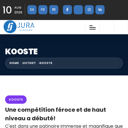
10
AUG
EN
FR
FI
2026
KOOSTE
HOME
UUTISET
KOOSTE
KOOSTE
Une compétition féroce et de haut
niveau a débuté!
C'est dans une patinoire immense et magnifique que