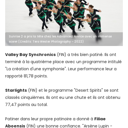
Sunrise 2 a pris la tête chez les Advanced Novice avec un immense
score! (Credits: Tero Wester Photography - 2022)
Valley Bay Synchronics
(FIN) a très bien patiné. Ils ont
terminé à la quatrième place avec un programme intitulé
"La création d'une symphonie". Leur performance leur a
rapporté 81,78 points.
Starlights
(FIN) et le programme "Desert Spirits" se sont
classés cinquièmes. Ils ont eu une chute et ils ont obtenu
77,47 points au total.
Patiner dans leur propre patinoire a donné à
Filiae
Aboensis
(FIN) une bonne confiance. "Arsène Lupin -