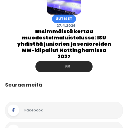
UUTISET
27.4.2026
Ensimmäistä kertaa
muodostelmaluistelussa: ISU
yhdistää juniorien ja senioreiden
MM-kilpailut Nottinghamissa
2027
LUE
Seuraa meitä
Facebook