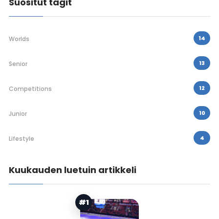
Suositut tagit
14
Worlds
13
Senior
12
Competitions
10
Junior
4
Lifestyle
Kuukauden luetuin artikkeli
#1