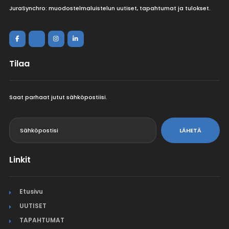
JuraSynchro: muodostelmaluistelun uutiset, tapahtumat ja tulokset.
Tilaa
Saat parhaat jutut sähköpostiisi.
<
LÄHETÄ
Linkit
Etusivu
UUTISET
TAPAHTUMAT