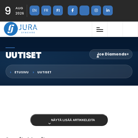
9
AUG
EN
FR
FI
2026
UUTISET
Ice Diamonds
×
ETUSIVU
UUTISET
NÄYTÄ LISÄÄ ARTIKKELEITA