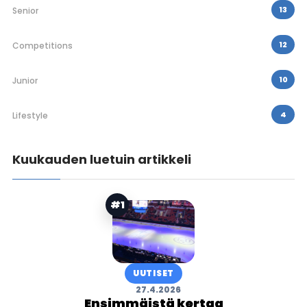
13
Senior
12
Competitions
10
Junior
4
Lifestyle
Kuukauden luetuin artikkeli
#1
UUTISET
27.4.2026
Ensimmäistä kertaa