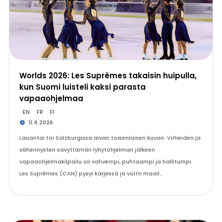
Worlds 2026: Les Suprêmes takaisin huipulla,
kun Suomi luisteli kaksi parasta
vapaaohjelmaa
EN
FR
FI
11.4.2026
Lauantai toi Salzburgissa aivan toisenlaisen kuvan. Virheiden ja
vähennysten sävyttämän lyhytohjelman jälkeen
vapaaohjelmakilpailu oli vahvempi, puhtaampi ja hallitumpi.
Les Suprêmes (CAN) pysyi kärjessä ja voitti maail…