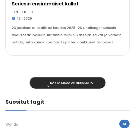
Seriesin ensimmäiset kullat
EN
FR
FI
12.1.2026
23 joukkuetta osallistui kauden 2025–26 Challenger Seriesin
avausosakilpailuun, Britannia Cupiin. Katsojat saivat jo varhain
nähdä, mitä kauden parhaat synchro-joukkueet tarjoavat.
NÄYTÄ LISÄÄ ARTIKKELEITA
Suositut tagit
14
Worlds