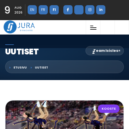
9
AUG
EN
FR
FI
2026
UUTISET
Team Icicles
×
ETUSIVU
UUTISET
KOOSTE