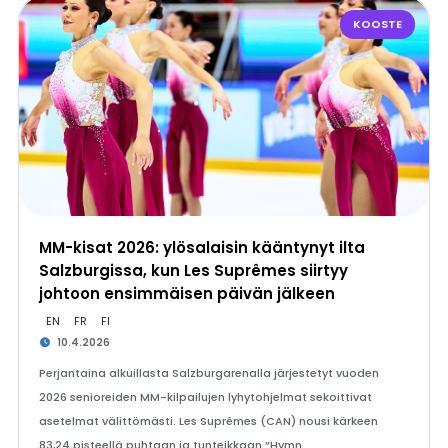
KOOSTE
MM-kisat 2026: ylösalaisin kääntynyt ilta
Salzburgissa, kun Les Suprêmes siirtyy
johtoon ensimmäisen päivän jälkeen
EN
FR
FI
10.4.2026
Perjantaina alkuillasta Salzburgarenalla järjestetyt vuoden
2026 senioreiden MM-kilpailujen lyhytohjelmat sekoittivat
asetelmat välittömästi. Les Suprêmes (CAN) nousi kärkeen
83,24 pisteellä puhtaan ja tunteikkaan ”Hymn…