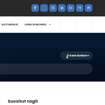
EN
FR
FI
UUTISKIRJE
JURA SYNCHRO
Team Amber
×
Suositut tagit