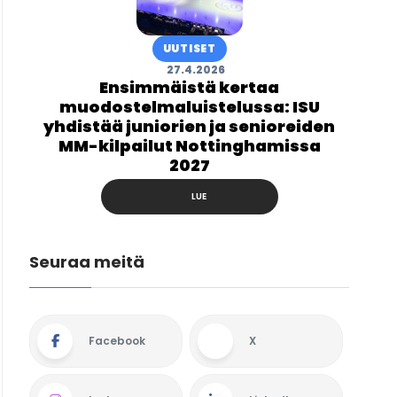
UUTISET
27.4.2026
Ensimmäistä kertaa
muodostelmaluistelussa: ISU
yhdistää juniorien ja senioreiden
MM-kilpailut Nottinghamissa
2027
LUE
Seuraa meitä
Facebook
X