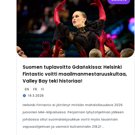
Suomen tuplavoitto Gdańskissa: Helsinki
Fintastic voitti maailmanmestaruuskultaa,
Valley Bay teki historiaa!
EN
FR
FI
14.3.2026
Helsinki Fintastic ei jättänyt mitään mahdollisuuksia 2026
juniorien MM-kilpailuissa. Perjantain lyhytohjelman jälkeen
johdossa ollut suomalaisjoukkue voitti myös lauantain
vapaaohjelman ja varmisti kultamitalin 218,21 …