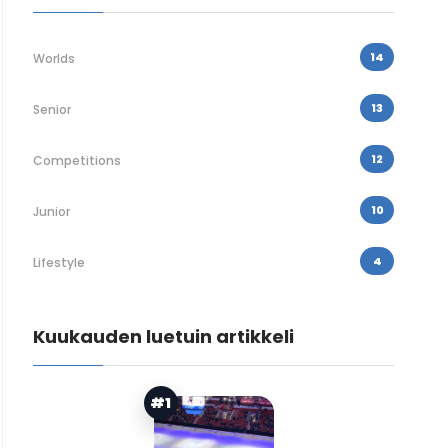
14
Worlds
13
Senior
12
Competitions
10
Junior
4
Lifestyle
Kuukauden luetuin artikkeli
#1