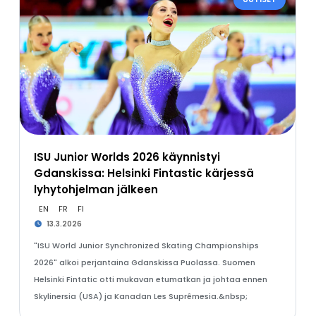
ISU Junior Worlds 2026 käynnistyi
Gdanskissa: Helsinki Fintastic kärjessä
lyhytohjelman jälkeen
EN
FR
FI
13.3.2026
"ISU World Junior Synchronized Skating Championships
2026" alkoi perjantaina Gdanskissa Puolassa. Suomen
Helsinki Fintatic otti mukavan etumatkan ja johtaa ennen
Skylinersia (USA) ja Kanadan Les Suprêmesia.&nbsp;