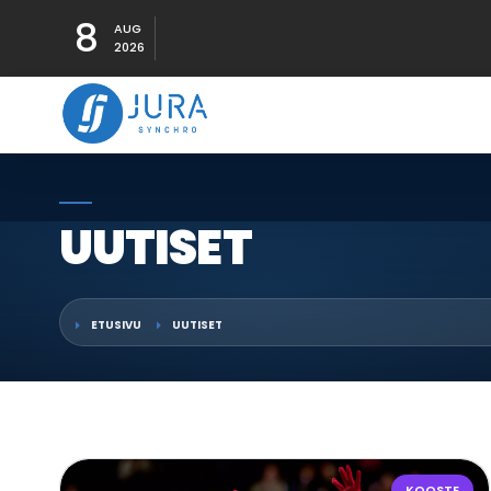
8
AUG
2026
UUTISET
ETUSIVU
UUTISET
KOOSTE