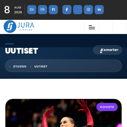
8
AUG
EN
FR
FI
2026
UUTISET
Kometa
×
ETUSIVU
UUTISET
KOOSTE