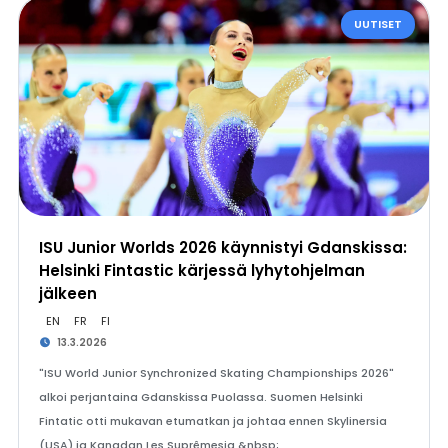
UUTISET
ISU Junior Worlds 2026 käynnistyi Gdanskissa:
Helsinki Fintastic kärjessä lyhytohjelman
jälkeen
EN
FR
FI
13.3.2026
"ISU World Junior Synchronized Skating Championships 2026"
alkoi perjantaina Gdanskissa Puolassa. Suomen Helsinki
Fintatic otti mukavan etumatkan ja johtaa ennen Skylinersia
(USA) ja Kanadan Les Suprêmesia.&nbsp;