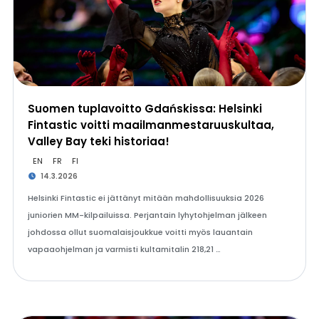
Suomen tuplavoitto Gdańskissa: Helsinki
Fintastic voitti maailmanmestaruuskultaa,
Valley Bay teki historiaa!
EN
FR
FI
14.3.2026
Helsinki Fintastic ei jättänyt mitään mahdollisuuksia 2026
juniorien MM-kilpailuissa. Perjantain lyhytohjelman jälkeen
johdossa ollut suomalaisjoukkue voitti myös lauantain
vapaaohjelman ja varmisti kultamitalin 218,21 …