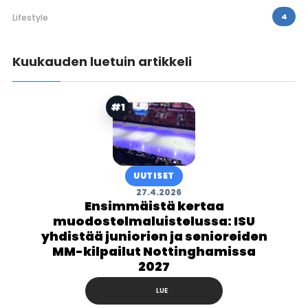
4
Lifestyle
Kuukauden luetuin artikkeli
#1
UUTISET
27.4.2026
Ensimmäistä kertaa
muodostelmaluistelussa: ISU
yhdistää juniorien ja senioreiden
MM-kilpailut Nottinghamissa
2027
LUE