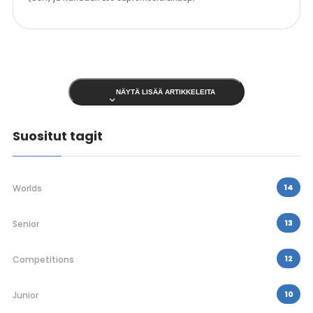
NÄYTÄ LISÄÄ ARTIKKELEITA
Suositut tagit
14
Worlds
13
Senior
12
Competitions
10
Junior