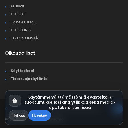
Etusivu
UUTISET
TAPAHTUMAT
UUTISKIRJE
TIETOA MEISTÄ
Oikeudelliset
Käyttöehdot
Tietosuojakäytäntö
Käytämme välttämättömiä evästeitä ja
suostumuksellasi analytiikkaa sekä media-
upotuksia.
Lue lisää
© Jura Synchro 2015-2026
. Kaikki oikeudet pidätetään.
Hylkää
Hyväksy
Käyttöehdot
Tietosuojakäytäntö