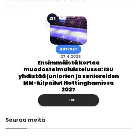
#1
UUTISET
27.4.2026
Ensimmäistä kertaa
muodostelmaluistelussa: ISU
yhdistää juniorien ja senioreiden
MM-kilpailut Nottinghamissa
2027
LUE
Seuraa meitä