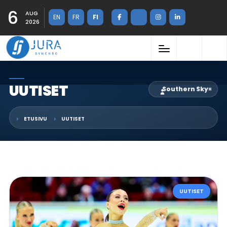
6
AUG
EN
FR
FI
2026
UUTISET
Southern Sky
×
ETUSIVU
UUTISET
UUTISET