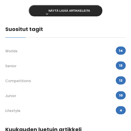
NÄYTÄ LISÄÄ ARTIKKELEITA
Suositut tagit
14
Worlds
13
Senior
12
Competitions
10
Junior
4
Lifestyle
Kuukauden luetuin artikkeli