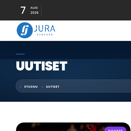
7
AUG
2026
UUTISET
ETUSIVU
UUTISET
KOOSTE