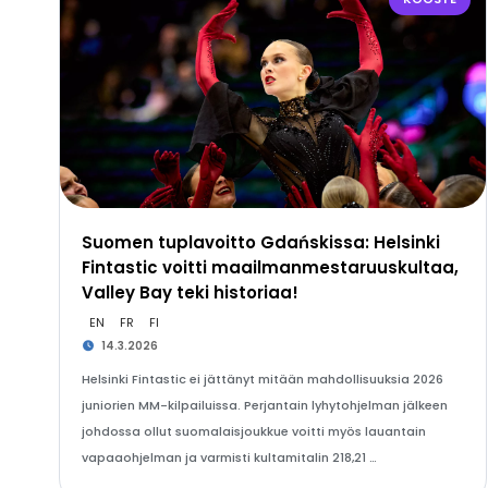
Suomen tuplavoitto Gdańskissa: Helsinki
Fintastic voitti maailmanmestaruuskultaa,
Valley Bay teki historiaa!
EN
FR
FI
14.3.2026
Helsinki Fintastic ei jättänyt mitään mahdollisuuksia 2026
juniorien MM-kilpailuissa. Perjantain lyhytohjelman jälkeen
johdossa ollut suomalaisjoukkue voitti myös lauantain
vapaaohjelman ja varmisti kultamitalin 218,21 …