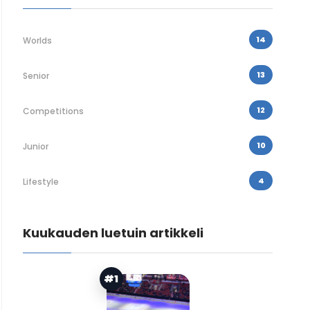
14
Worlds
13
Senior
12
Competitions
10
Junior
4
Lifestyle
Kuukauden luetuin artikkeli
#1