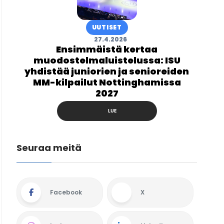
UUTISET
27.4.2026
Ensimmäistä kertaa
muodostelmaluistelussa: ISU
yhdistää juniorien ja senioreiden
MM-kilpailut Nottinghamissa
2027
LUE
Seuraa meitä
Facebook
X