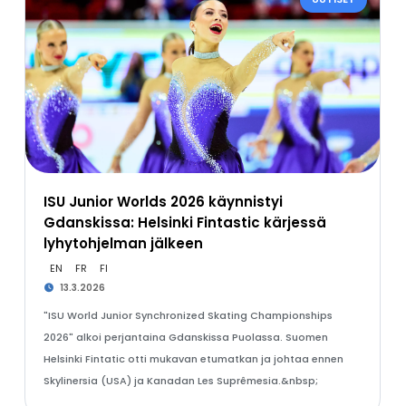
ISU Junior Worlds 2026 käynnistyi
Gdanskissa: Helsinki Fintastic kärjessä
lyhytohjelman jälkeen
EN
FR
FI
13.3.2026
"ISU World Junior Synchronized Skating Championships
2026" alkoi perjantaina Gdanskissa Puolassa. Suomen
Helsinki Fintatic otti mukavan etumatkan ja johtaa ennen
Skylinersia (USA) ja Kanadan Les Suprêmesia.&nbsp;