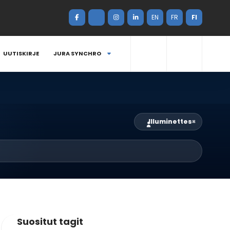
EN
FR
FI
UUTISKIRJE
JURA SYNCHRO
Illuminettes
×
Suositut tagit