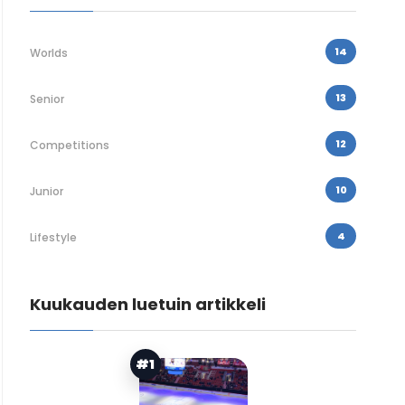
14
Worlds
13
Senior
12
Competitions
10
Junior
4
Lifestyle
Kuukauden luetuin artikkeli
#1