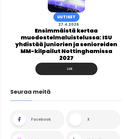
UUTISET
27.4.2026
Ensimmäistä kertaa
muodostelmaluistelussa: ISU
yhdistää juniorien ja senioreiden
MM-kilpailut Nottinghamissa
2027
LUE
Seuraa meitä
Facebook
X