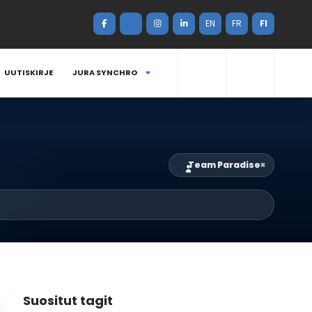
EN
FR
FI
UUTISKIRJE
JURA SYNCHRO
Team Paradise
×
Suositut tagit