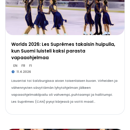
Worlds 2026: Les Suprêmes takaisin huipulla,
kun Suomi luisteli kaksi parasta
vapaaohjelmaa
EN
FR
FI
11.4.2026
Lauantai toi Salzburgissa aivan toisenlaisen kuvan. Virheiden ja
vähennysten sävyttämän lyhytohjelman jälkeen
vapaaohjelmakilpailu oli vahvempi, puhtaampi ja hallitumpi.
Les Suprêmes (CAN) pysyi kärjessä ja voitti maail…