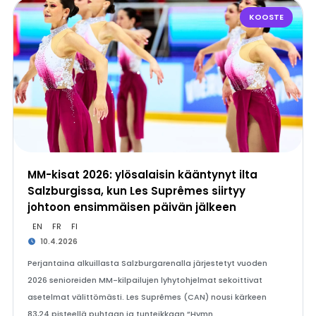
KOOSTE
MM-kisat 2026: ylösalaisin kääntynyt ilta
Salzburgissa, kun Les Suprêmes siirtyy
johtoon ensimmäisen päivän jälkeen
EN
FR
FI
10.4.2026
Perjantaina alkuillasta Salzburgarenalla järjestetyt vuoden
2026 senioreiden MM-kilpailujen lyhytohjelmat sekoittivat
asetelmat välittömästi. Les Suprêmes (CAN) nousi kärkeen
83,24 pisteellä puhtaan ja tunteikkaan ”Hymn…