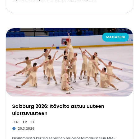
MAGASIINI
Salzburg 2026: Itävalta astuu uuteen
ulottuvuuteen
EN
FR
FI
20.3.2026
Ensimmäistä kertaa seniorien muodostelmaluistelun MM-