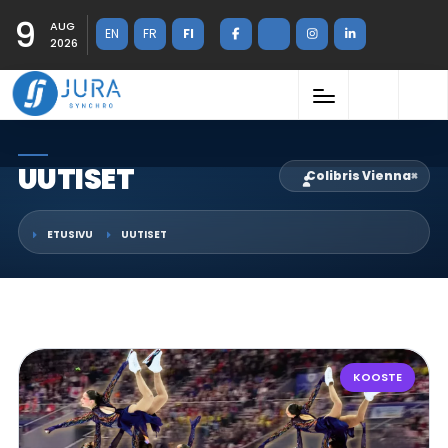
9
AUG
EN
FR
FI
2026
UUTISET
Colibris Vienna
×
ETUSIVU
UUTISET
KOOSTE