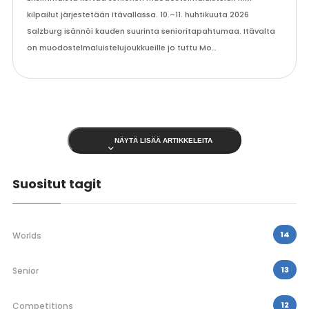
kilpailut järjestetään Itävallassa. 10.–11. huhtikuuta 2026
Salzburg isännöi kauden suurinta senioritapahtumaa. Itävalta
on muodostelmaluistelujoukkueille jo tuttu Mo…
NÄYTÄ LISÄÄ ARTIKKELEITA
Suositut tagit
14
Worlds
13
Senior
12
Competitions