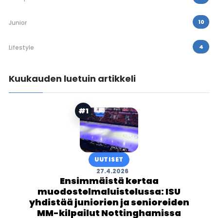
10
Junior
4
Lifestyle
Kuukauden luetuin artikkeli
#1
UUTISET
27.4.2026
Ensimmäistä kertaa
muodostelmaluistelussa: ISU
yhdistää juniorien ja senioreiden
MM-kilpailut Nottinghamissa