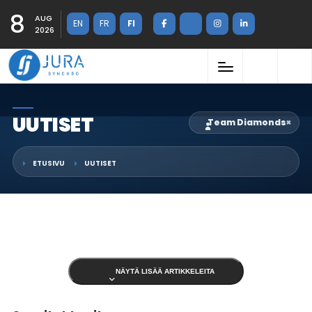
8
AUG
EN
FR
FI
2026
UUTISET
Team Diamonds
×
ETUSIVU
UUTISET
NÄYTÄ LISÄÄ ARTIKKELEITA