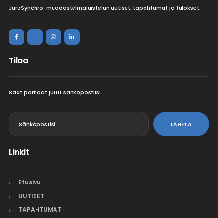
JuraSynchro: muodostelmaluistelun uutiset, tapahtumat ja tulokset.
Tilaa
Saat parhaat jutut sähköpostiisi.
<
LÄHETÄ
Linkit
Etusivu
UUTISET
TAPAHTUMAT