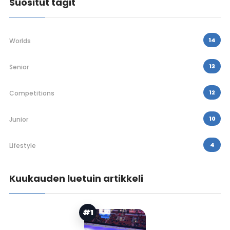
Suositut tagit
14
Worlds
13
Senior
12
Competitions
10
Junior
4
Lifestyle
Kuukauden luetuin artikkeli
#1