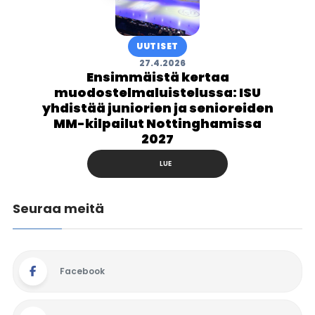
UUTISET
27.4.2026
Ensimmäistä kertaa
muodostelmaluistelussa: ISU
yhdistää juniorien ja senioreiden
MM-kilpailut Nottinghamissa
2027
LUE
Seuraa meitä
Facebook