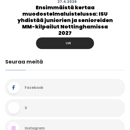
27.4.2026
Ensimmäistä kertaa
muodostelmaluistelussa: ISU
yhdistää juniorien ja senioreiden
MM-kilpailut Nottinghamissa
2027
LUE
Seuraa meitä
Facebook
X
Instagram