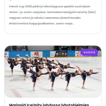
French Cup 2025 päättyi viikonloppuna upeisiin suorituksiin
Senior- ja Junior-sarjoissa. Senioreissa Marigold IceUnity (MIU)
nappasi voiton ja vahvisti asemansa yhtenä kauden
ehdottomista huippujoukkueista. Junior-sarja…
KOOSTE
Marigold IceUnity johdossa lyhytohjelmien