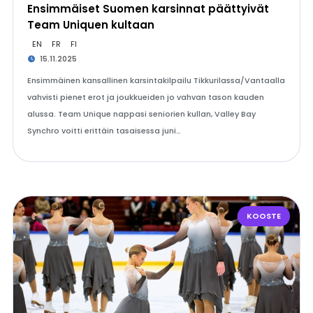
Ensimmäiset Suomen karsinnat päättyivät
Team Uniquen kultaan
EN
FR
FI
15.11.2025
Ensimmäinen kansallinen karsintakilpailu Tikkurilassa/Vantaalla
vahvisti pienet erot ja joukkueiden jo vahvan tason kauden
alussa. Team Unique nappasi seniorien kullan, Valley Bay
Synchro voitti erittäin tasaisessa juni…
KOOSTE