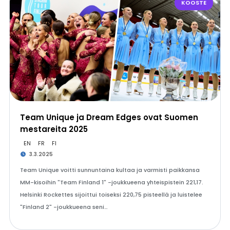
KOOSTE
Team Unique ja Dream Edges ovat Suomen
mestareita 2025
EN
FR
FI
3.3.2025
Team Unique voitti sunnuntaina kultaa ja varmisti paikkansa
MM-kisoihin "Team Finland 1" -joukkueena yhteispistein 221,17.
Helsinki Rockettes sijoittui toiseksi 220,75 pisteellä ja luistelee
"Finland 2" -joukkueena seni…