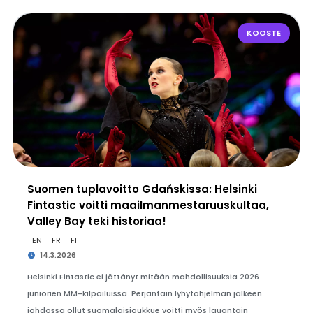
KOOSTE
Suomen tuplavoitto Gdańskissa: Helsinki
Fintastic voitti maailmanmestaruuskultaa,
Valley Bay teki historiaa!
EN
FR
FI
14.3.2026
Helsinki Fintastic ei jättänyt mitään mahdollisuuksia 2026
juniorien MM-kilpailuissa. Perjantain lyhytohjelman jälkeen
johdossa ollut suomalaisjoukkue voitti myös lauantain