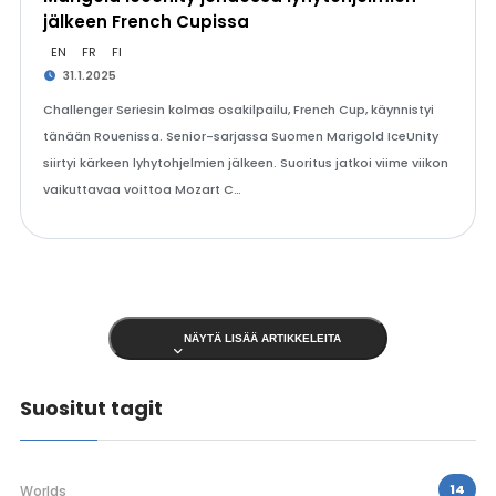
jälkeen French Cupissa
EN
FR
FI
31.1.2025
Challenger Seriesin kolmas osakilpailu, French Cup, käynnistyi
tänään Rouenissa. Senior-sarjassa Suomen Marigold IceUnity
siirtyi kärkeen lyhytohjelmien jälkeen. Suoritus jatkoi viime viikon
vaikuttavaa voittoa Mozart C…
NÄYTÄ LISÄÄ ARTIKKELEITA
Suositut tagit
14
Worlds