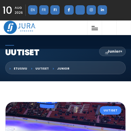
10
AUG
EN
FR
FI
2026
UUTISET
Junior
×
ETUSIVU
UUTISET
JUNIOR
UUTISET