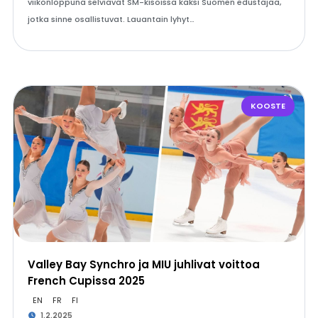
viikonloppuna selviävät SM-kisoissa kaksi Suomen edustajaa,
jotka sinne osallistuvat. Lauantain lyhyt…
KOOSTE
Valley Bay Synchro ja MIU juhlivat voittoa
French Cupissa 2025
EN
FR
FI
1.2.2025