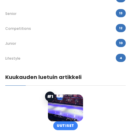
13
Senior
12
Competitions
10
Junior
4
Lifestyle
Kuukauden luetuin artikkeli
#1
UUTISET