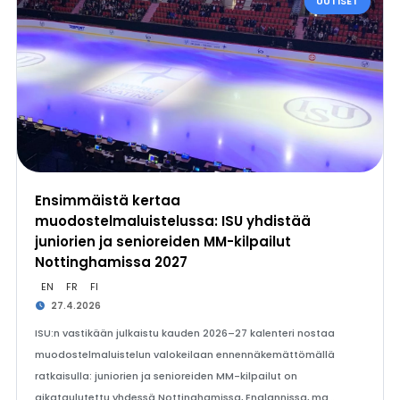
UUTISET
Ensimmäistä kertaa
muodostelmaluistelussa: ISU yhdistää
juniorien ja senioreiden MM-kilpailut
Nottinghamissa 2027
EN
FR
FI
27.4.2026
ISU:n vastikään julkaistu kauden 2026–27 kalenteri nostaa
muodostelmaluistelun valokeilaan ennennäkemättömällä
ratkaisulla: juniorien ja senioreiden MM-kilpailut on
aikataulutettu yhdessä Nottinghamissa, Englannissa, ma…