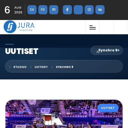
6
AUG
EN
FR
FI
2026
UUTISET
Synchro 9
×
ETUSIVU
UUTISET
SYNCHRO 9
UUTISET