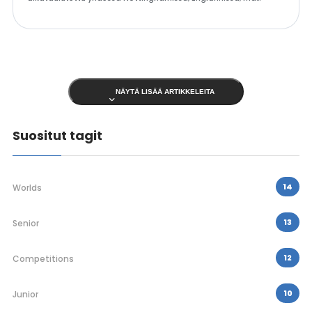
NÄYTÄ LISÄÄ ARTIKKELEITA
Suositut tagit
14
Worlds
13
Senior
12
Competitions
10
Junior