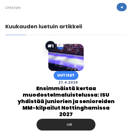
4
Lifestyle
Kuukauden luetuin artikkeli
#1
UUTISET
27.4.2026
Ensimmäistä kertaa
muodostelmaluistelussa: ISU
yhdistää juniorien ja senioreiden
MM-kilpailut Nottinghamissa
2027
LUE