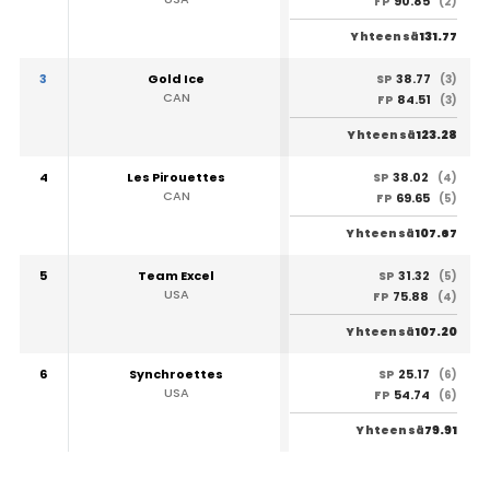
90.85
FP
(2)
131.77
Yhteensä
3
Gold Ice
38.77
SP
(3)
CAN
84.51
FP
(3)
123.28
Yhteensä
4
Les Pirouettes
38.02
SP
(4)
CAN
69.65
FP
(5)
107.67
Yhteensä
5
Team Excel
31.32
SP
(5)
USA
75.88
FP
(4)
107.20
Yhteensä
6
Synchroettes
25.17
SP
(6)
USA
54.74
FP
(6)
79.91
Yhteensä