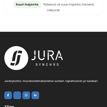
Suuri hajonta
Pisteissä oli suuri hajonta, tasoerot
näkyivät.
JuraSynchro: muodostelmaluistelun uutiset, tapahtumat ja tulokset.
Tilaa