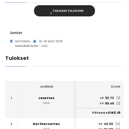
TAKAISIN TULOKSIIN
Junior
NATIONAL
15-16 NOV 2019
MARLBOROUGH - USA
Tulokset
Joukkue
Score
1
Lexettes
53.73
SP
(1)
USA
99.46
FP
(1)
153.19
Yhteensä
2
Northernettes
40.92
SP
(2)
USA