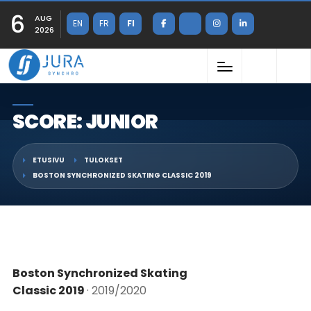
6
AUG
EN
FR
FI
2026
SCORE: JUNIOR
ETUSIVU
TULOKSET
BOSTON SYNCHRONIZED SKATING CLASSIC 2019
Boston Synchronized Skating
Classic 2019
· 2019/2020