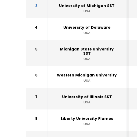
3
University of Michigan SST
USA
4
University of Delaware
USA
5
Michigan State University
SST
USA
6
Western Michigan University
USA
7
University of Illinois SST
USA
8
Liberty University Flames
USA