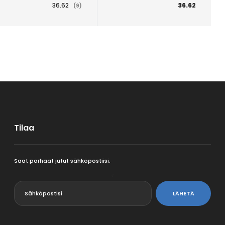
36.62
36.62
(9)
Tilaa
Saat parhaat jutut sähköpostiisi.
<
LÄHETÄ