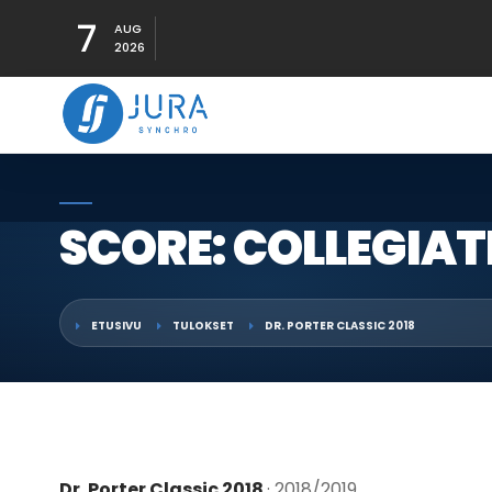
7
AUG
2026
SCORE: COLLEGIAT
ETUSIVU
TULOKSET
DR. PORTER CLASSIC 2018
Dr. Porter Classic 2018
· 2018/2019