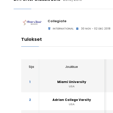
Collegiate
INTERNATIONAL
30 NOV - 02 DEC 2018
Tulokset
Sija
Joukkue
1
Miami University
USA
2
Adrian College Varsity
USA