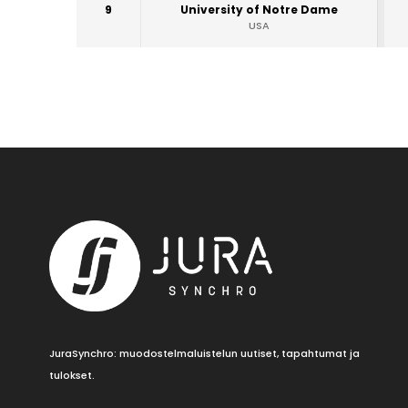
9
University of Notre Dame
USA
JuraSynchro: muodostelmaluistelun uutiset, tapahtumat ja
tulokset.