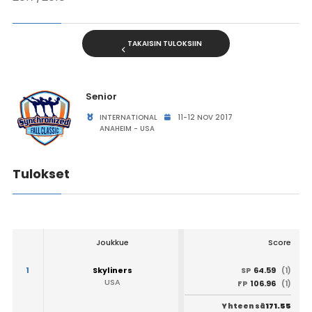
TAKAISIN TULOKSIIN
Senior
INTERNATIONAL
11-12 NOV 2017
ANAHEIM - USA
Tulokset
Joukkue
Score
1
Skyliners
64.59
SP
(1)
USA
106.96
FP
(1)
171.55
Yhteensä