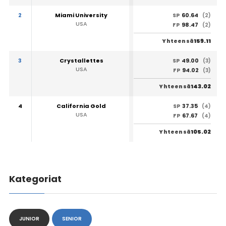
2
Miami University
60.64
SP
(2)
USA
98.47
FP
(2)
159.11
Yhteensä
3
Crystallettes
49.00
SP
(3)
USA
94.02
FP
(3)
143.02
Yhteensä
4
California Gold
37.35
SP
(4)
USA
67.67
FP
(4)
105.02
Yhteensä
Kategoriat
JUNIOR
SENIOR