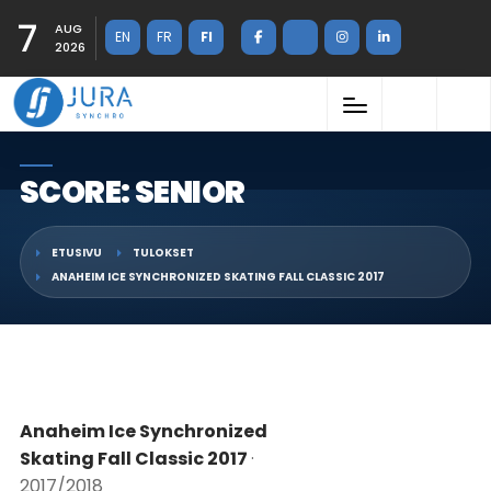
7
AUG
EN
FR
FI
2026
SCORE: SENIOR
ETUSIVU
TULOKSET
ANAHEIM ICE SYNCHRONIZED SKATING FALL CLASSIC 2017
Anaheim Ice Synchronized
Skating Fall Classic 2017
·
2017/2018