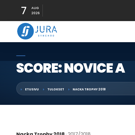
7
AUG
2026
SCORE: NOVICE A
ETUSIVU
TULOKSET
NACKA TROPHY 2018
Nacka Trophy 2018
· 2017/2018