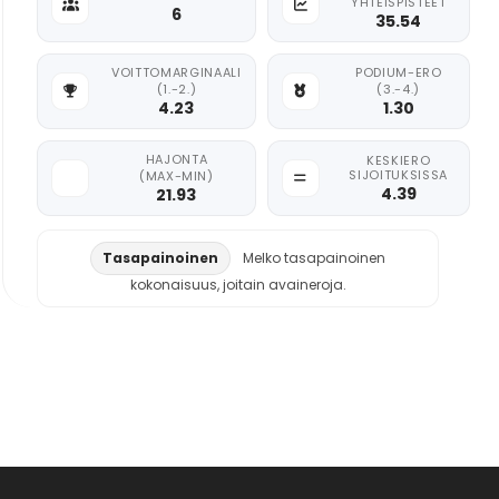
YHTEISPISTEET
6
35.54
VOITTOMARGINAALI
PODIUM-ERO
(1.-2.)
(3.-4.)
4.23
1.30
HAJONTA
KESKIERO
SIJOITUKSISSA
(MAX-MIN)
4.39
21.93
Tasapainoinen
Melko tasapainoinen
kokonaisuus, joitain avaineroja.