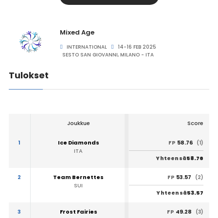
Mixed Age
INTERNATIONAL
14-16 FEB 2025
SESTO SAN GIOVANNI, MILANO - ITA
Tulokset
Joukkue
Score
1
Ice Diamonds
58.76
FP
(1)
ITA
58.76
Yhteensä
2
Team Bernettes
53.57
FP
(2)
SUI
53.57
Yhteensä
3
Frost Fairies
49.28
FP
(3)