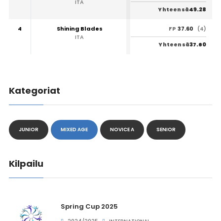
ITA
49.28
Yhteensä
4
Shining Blades
37.60
FP
(4)
ITA
37.60
Yhteensä
Kategoriat
JUNIOR
MIXED AGE
NOVICE A
SENIOR
Kilpailu
Spring Cup 2025