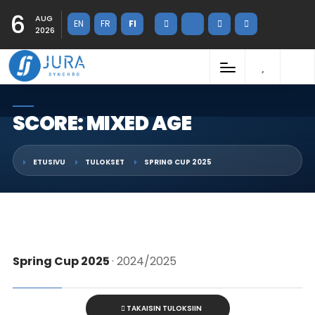
6
AUG
EN
FR
FI
2026
SCORE: MIXED AGE
ETUSIVU
TULOKSET
SPRING CUP 2025
Spring Cup 2025
· 2024/2025
TAKAISIN TULOKSIIN