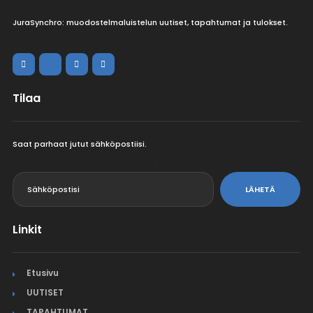
JuraSynchro: muodostelmaluistelun uutiset, tapahtumat ja tulokset.
Tilaa
Saat parhaat jutut sähköpostiisi.
<
LÄHETÄ
Linkit
Etusivu
UUTISET
TAPAHTUMAT