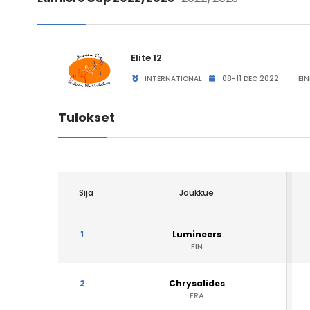
Elite 12
INTERNATIONAL
08-11 DEC 2022
EIN
Tulokset
Sija
Joukkue
1
Lumineers
FIN
2
Chrysalides
FRA