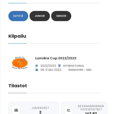
ELITE 12
JUNIOR
SENIOR
Kilpailu
Lumière Cup 2022/2023
2022/2023
INTERNATIONAL
08-11 DEC 2022
EINDHOVEN - NED
Tilastot
KESKIMÄÄRÄINEN
JOUKKUEET
YHTEISPISTEET
2
143.97