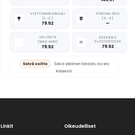
VOITTOMARGINAALI
PODIUM-ERO
(1.-2.)
(3.-4.)
79.52
—
HAJONTA
KESKIERO
SIJOITUKSISSA
(MAX-MIN)
79.52
79.52
Selvä voitto
Selvä ykkönen tänään, iso ero
kärjessä.
Linkit
Oikeudelliset