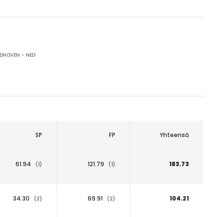
DHOVEN - NED
SP
FP
Yhteensä
61.94
121.79
183.73
(1)
(1)
34.30
69.91
104.21
(2)
(2)