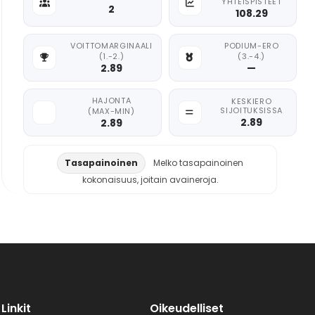
YHTEISPISTEET
2
108.29
VOITTOMARGINAALI
PODIUM-ERO
(1.-2.)
(3.-4.)
2.89
—
HAJONTA
KESKIERO
SIJOITUKSISSA
(MAX-MIN)
2.89
2.89
Tasapainoinen
Melko tasapainoinen
kokonaisuus, joitain avaineroja.
Linkit
Oikeudelliset