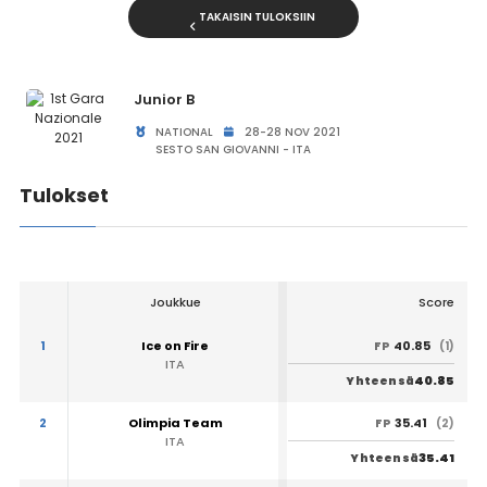
TAKAISIN TULOKSIIN
Junior B
NATIONAL
28-28 NOV 2021
SESTO SAN GIOVANNI - ITA
Tulokset
Joukkue
Score
1
Ice on Fire
40.85
FP
(1)
ITA
40.85
Yhteensä
2
Olimpia Team
35.41
FP
(2)
ITA
35.41
Yhteensä