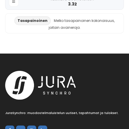
3.32
Tasapainoinen
Melko tasapainoinen kokonaisuus,
joitain avaineroja.
JuraSynchro: muodostelmaluistelun uutiset, tapahtumat ja tulokset.