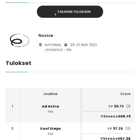
TAKAISIN TULOKSIIN
Novice
NATIONAL
20-21 NOV 2021
JYVÄSKYLÄ - FIN
Tulokset
Joukkue
Score
1
Ad Astra
59.73
FP
(1)
FIN
59.73
Yhteensä
2
Cool Steps
57.26
FP
(2)
FIN
57.26
Yhteensä