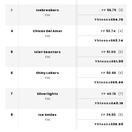
3
Icebreakers
56.75
FP
(3)
FIN
56.75
Yhteensä
4
Chicas Del Amor
53.74
FP
(4)
FIN
53.74
Yhteensä
5
Islet Seastars
51.00
FP
(5)
FIN
51.00
Yhteensä
6
Shiny Lakers
50.66
FP
(6)
FIN
50.66
Yhteensä
7
Silverlights
40.16
FP
(7)
FIN
40.16
Yhteensä
8
Ice Smiles
36.50
FP
(8)
FIN
36.50
Yhteensä