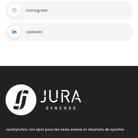
Instagram
LinkedIn
JuraSynchro, ton spot pour les news, events et résultats de synchro.