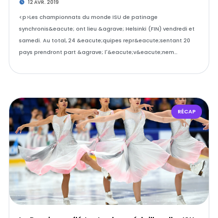
12 AVR. 2019
<p>Les championnats du monde ISU de patinage
synchronis&eacute; ont lieu &agrave; Helsinki (FIN) vendredi et
samedi. Au total, 24 &eacute;quipes repr&eacute;sentant 20
pays prendront part &agrave; l'&eacute;v&eacute;nem…
RÉCAP