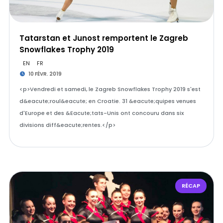
Tatarstan et Junost remportent le Zagreb
Snowflakes Trophy 2019
EN
FR
10 FÉVR. 2019
<p>Vendredi et samedi, le Zagreb Snowflakes Trophy 2019 s'est
d&eacute;roul&eacute; en Croatie. 31 &eacute;quipes venues
d'Europe et des &Eacute;tats-Unis ont concouru dans six
divisions diff&eacute;rentes.</p>
RÉCAP