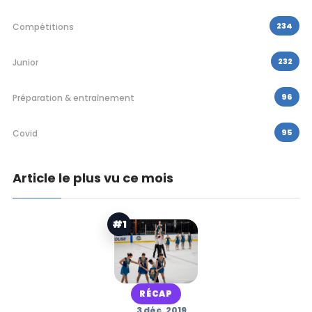
234
Compétitions
232
Junior
96
Préparation & entraînement
95
Covid
Article le plus vu ce mois
#1
RÉCAP
3 déc. 2019