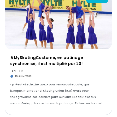
#MySkatingCostume, en patinage
synchronisé, il est multiplié par 20!
EN
FR
15 JUIN 2018
<p>Peut-&ecirc;tre avez-vous remarqu&eacute; que
l&rsquo;International Skating Union (ISU) avait pour
th&egrave;me ces derniers jours sur leurs r&eacute;seaux
sociaux&nbsp;: les costumes de patinage. Retour sur les cost…