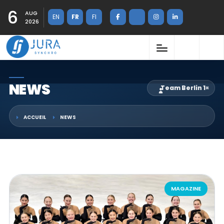
6
AUG
EN
FR
FI
2026
NEWS
Team Berlin 1
×
ACCUEIL
NEWS
MAGAZINE