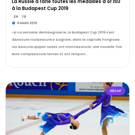
La Russie a raflé toutes les médailles d'or ISU
à la Budapest Cup 2019
EN
FR
6 MARS 2019
<p>La semaine derni&egrave;re, la Budapest Cup 2019 s'est
d&eacute;roul&eacute;e &agrave; dans la capitale hongroise.
Les &eacute;quipes russes ont montr&eacute; une nouvelle fois
leurs comp&eacute;tences et ont remport…
RÉCAP