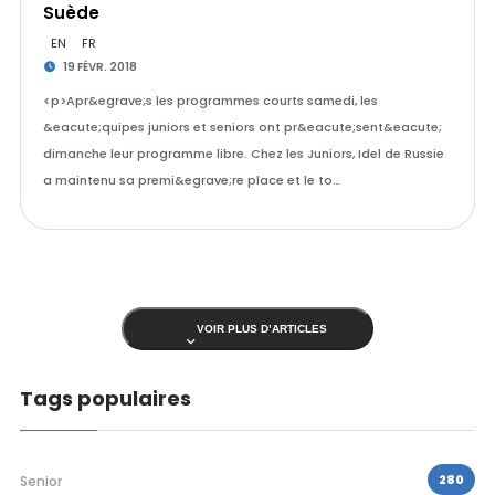
Suède
EN
FR
19 FÉVR. 2018
<p>Apr&egrave;s les programmes courts samedi, les
&eacute;quipes juniors et seniors ont pr&eacute;sent&eacute;
dimanche leur programme libre. Chez les Juniors, Idel de Russie
a maintenu sa premi&egrave;re place et le to…
VOIR PLUS D’ARTICLES
Tags populaires
280
Senior