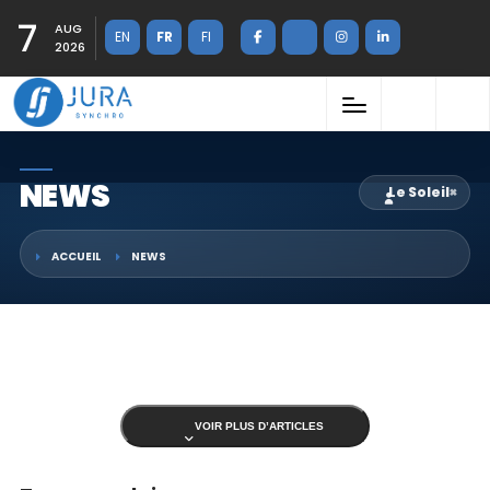
7
AUG
EN
FR
FI
2026
NEWS
Le Soleil
×
ACCUEIL
NEWS
VOIR PLUS D’ARTICLES