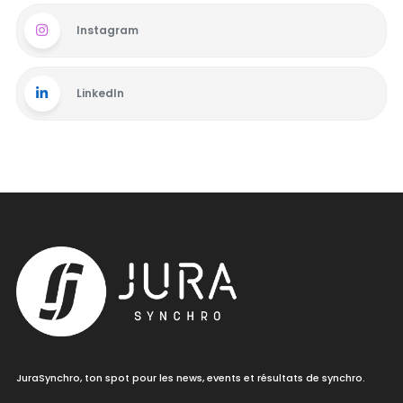
Instagram
LinkedIn
JuraSynchro, ton spot pour les news, events et résultats de synchro.