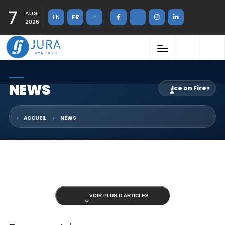
7
AUG
EN
FR
FI
2026
NEWS
Ice on Fire
×
ACCUEIL
NEWS
VOIR PLUS D’ARTICLES