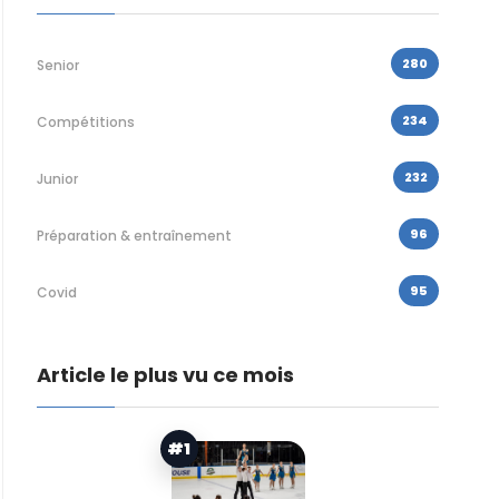
280
Senior
234
Compétitions
232
Junior
96
Préparation & entraînement
95
Covid
Article le plus vu ce mois
#1