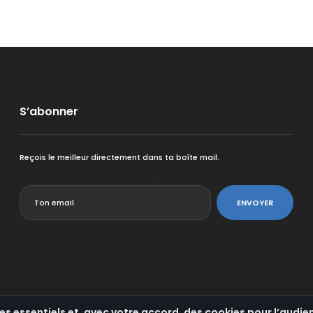
S’abonner
Reçois le meilleur directement dans ta boîte mail.
<
ENVOYER
es essentiels et, avec votre accord, des cookies pour l’audien