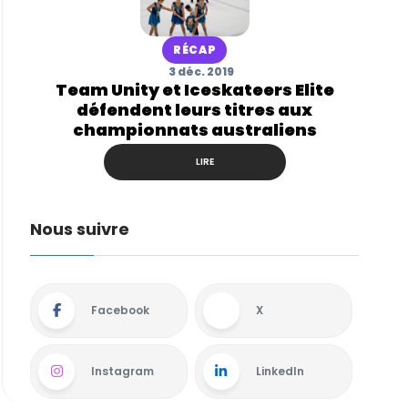
RÉCAP
3 déc. 2019
Team Unity et Iceskateers Elite
défendent leurs titres aux
championnats australiens
LIRE
Nous suivre
Facebook
X
Instagram
LinkedIn