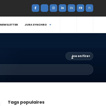
EN
FR
FI
NEWSLETTER
JURA SYNCHRO
Ice on Fire
×
Tags populaires