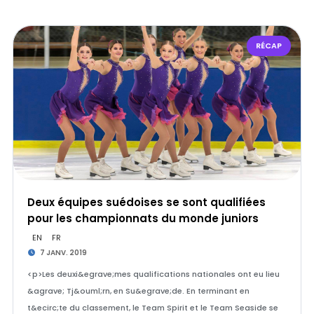
RÉCAP
Deux équipes suédoises se sont qualifiées
pour les championnats du monde juniors
EN
FR
7 JANV. 2019
<p>Les deuxi&egrave;mes qualifications nationales ont eu lieu
&agrave; Tj&ouml;rn, en Su&egrave;de. En terminant en
t&ecirc;te du classement, le Team Spirit et le Team Seaside se