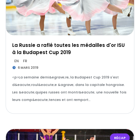
La Russie a raflé toutes les médailles d'or ISU
à la Budapest Cup 2019
EN
FR
6 MARS 2019
<p>La semaine derni&egrave;re, la Budapest Cup 2019 s'est
d&eacute;roul&eacute;e &agrave; dans la capitale hongroise.
Les &eacute;quipes russes ont montr&eacute; une nouvelle fois
leurs comp&eacute;tences et ont remport…
RÉCAP