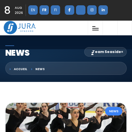
8
AUG
EN
FR
FI
2026
NEWS
Team Seaside
×
ACCUEIL
NEWS
NEWS