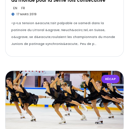
du monde pour la 3ème fois consécutive
EN
FR
17 MARS 2019
<p>La tension &eacute;tait palpable ce samedi dans la
patinoire du Littoral &agrave; Neuch&acirc;tel, en Suisse,
o&ugrave; se d&eacute;roulaient les championnats du monde
Juniors de patinage synchronis&eacute;. Peu de p…
RÉCAP