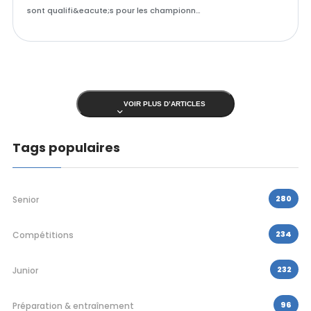
sont qualifi&eacute;s pour les championn…
VOIR PLUS D’ARTICLES
Tags populaires
280
Senior
234
Compétitions
232
Junior
96
Préparation & entraînement