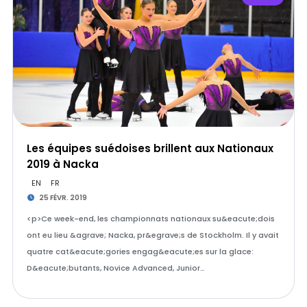
Les équipes suédoises brillent aux Nationaux
2019 à Nacka
EN
FR
25 FÉVR. 2019
<p>Ce week-end, les championnats nationaux su&eacute;dois
ont eu lieu &agrave; Nacka, pr&egrave;s de Stockholm. Il y avait
quatre cat&eacute;gories engag&eacute;es sur la glace:
D&eacute;butants, Novice Advanced, Junior…