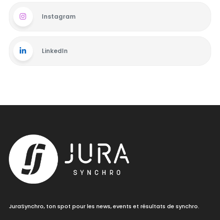
Instagram
LinkedIn
JuraSynchro, ton spot pour les news, events et résultats de synchro.