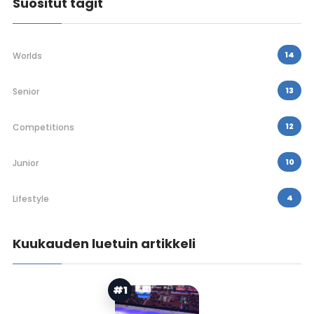
Suositut tagit
14
Worlds
13
Senior
12
Competitions
10
Junior
4
Lifestyle
Kuukauden luetuin artikkeli
#1