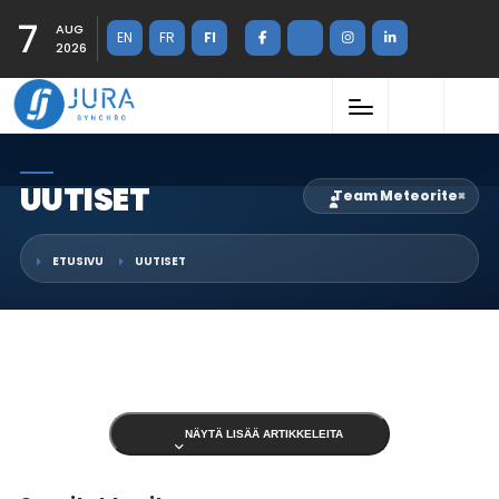
7
AUG
EN
FR
FI
2026
UUTISET
Team Meteorite
×
ETUSIVU
UUTISET
NÄYTÄ LISÄÄ ARTIKKELEITA