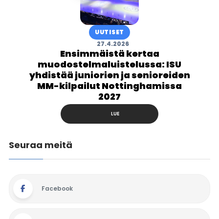
UUTISET
27.4.2026
Ensimmäistä kertaa
muodostelmaluistelussa: ISU
yhdistää juniorien ja senioreiden
MM-kilpailut Nottinghamissa
2027
LUE
Seuraa meitä
Facebook