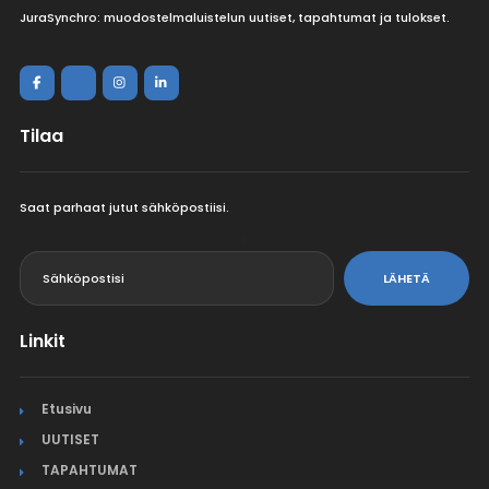
JuraSynchro: muodostelmaluistelun uutiset, tapahtumat ja tulokset.
Tilaa
Saat parhaat jutut sähköpostiisi.
<
LÄHETÄ
Linkit
Etusivu
UUTISET
TAPAHTUMAT