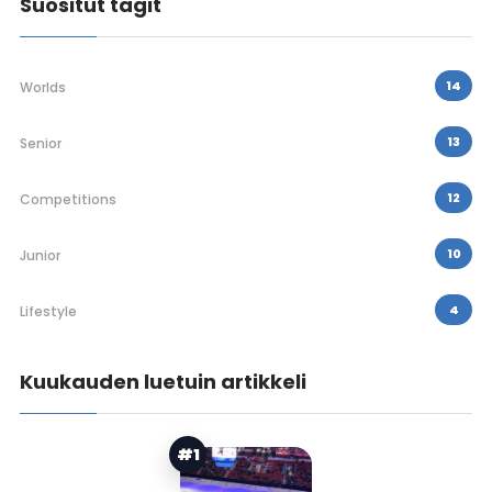
Suositut tagit
14
Worlds
13
Senior
12
Competitions
10
Junior
4
Lifestyle
Kuukauden luetuin artikkeli
#1