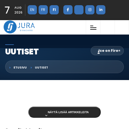
7
AUG
EN
FR
FI
2026
UUTISET
Ice on Fire
×
ETUSIVU
UUTISET
NÄYTÄ LISÄÄ ARTIKKELEITA