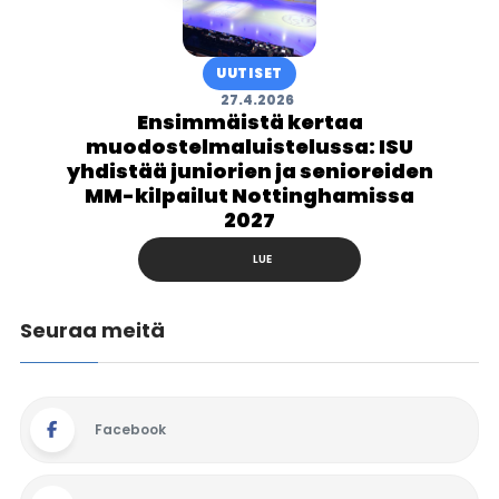
UUTISET
27.4.2026
Ensimmäistä kertaa
muodostelmaluistelussa: ISU
yhdistää juniorien ja senioreiden
MM-kilpailut Nottinghamissa
2027
LUE
Seuraa meitä
Facebook