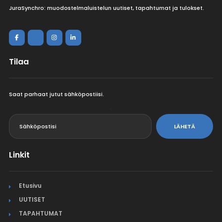
JuraSynchro: muodostelmaluistelun uutiset, tapahtumat ja tulokset.
Tilaa
Saat parhaat jutut sähköpostiisi.
<
LÄHETÄ
Linkit
Etusivu
UUTISET
TAPAHTUMAT